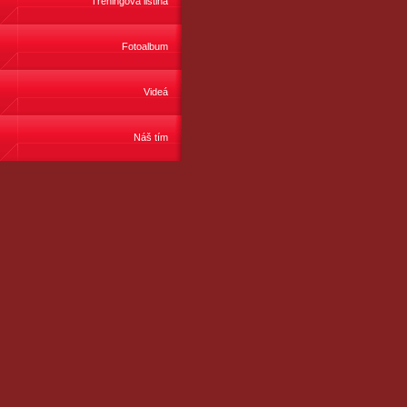
Tréningová listina
Fotoalbum
Videá
Náš tím