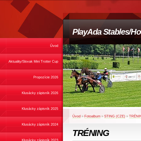
PlayAda Stables/Ho
Úvod
Aktuality/Slovak Mini Trotter Cup
Propozície 2026
Klusácky zápisník 2026
Klusácky zápisník 2025
Úvod
»
Fotoalbum
»
STING (CZE)
»
TRÉNI
Klusácky zápisník 2024
TRÉNING
Klusácky zápisník 2023