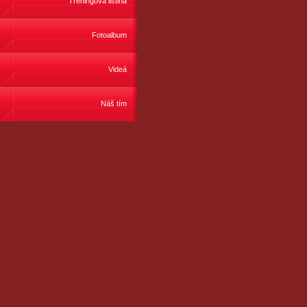
Tréningová listina
Fotoalbum
Videá
Náš tím