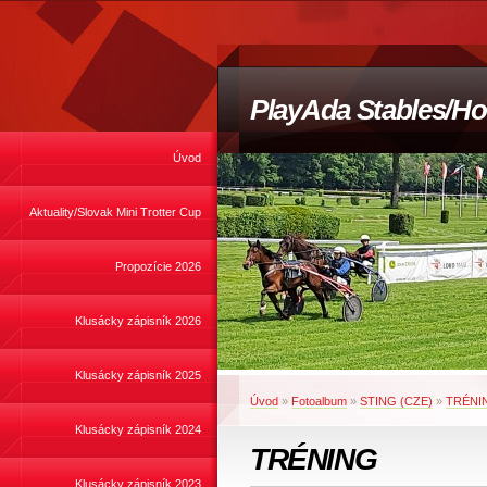
PlayAda Stables/Ho
Úvod
Aktuality/Slovak Mini Trotter Cup
Propozície 2026
Klusácky zápisník 2026
Klusácky zápisník 2025
Úvod
»
Fotoalbum
»
STING (CZE)
»
TRÉNI
Klusácky zápisník 2024
TRÉNING
Klusácky zápisník 2023