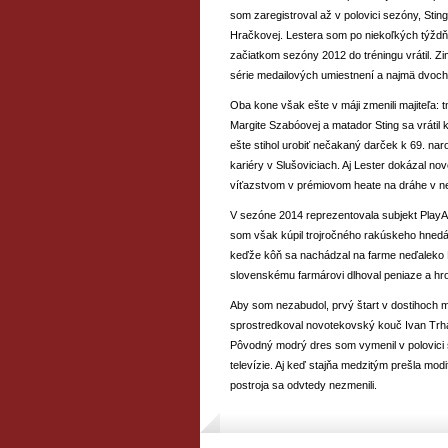
som zaregistroval až v polovici sezóny, Sti
Hračkovej. Lestera som po niekoľkých týždňo
začiatkom sezóny 2012 do tréningu vrátil. Z
série medailových umiestnení a najmä dvoch
Oba kone však ešte v máji zmenili majiteľa:
Margite Szabóovej a matador Sting sa vrátil 
ešte stihol urobiť nečakaný darček k 69. na
kariéry v Slušoviciach. Aj Lester dokázal no
víťazstvom v prémiovom heate na dráhe v 
V sezóne 2014 reprezentovala subjekt PlayA
som však kúpil trojročného rakúskeho hne
keďže kôň sa nachádzal na farme neďaleko M
slovenskému farmárovi dlhoval peniaze a hro
Aby som nezabudol, prvý štart v dostihoch
sprostredkoval novotekovský kouč Ivan Trha
Pôvodný modrý dres som vymenil v polovici
televízie. Aj keď stajňa medzitým prešla modi
postroja sa odvtedy nezmenili.