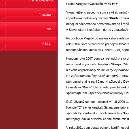
Tréningová listina
Prahe zaregistroval stajňu MOR HO!
Výraznejšieho úspechu som sa však nedočkal
Fotoalbum
importovaní holanskej hnedky
Striider Frisia
behajúci odchovanec novotekovského žrebčín
Videá
v Slovenskom klusáckom derby za stajňu Ar
Po odchode Plejády do materského stáda som
Náš tím
roku 2007 som si zobral do prenájmu triná
fenomenálneho Ideala du Gazeau. Žiaľ, pripus
Koncom roku 2007 som sa rozhodol pre svoj
angažoval trojročného hnedáka
Sting
a. Odc
a švédskej premianty Veľkej ceny vytrvalcov 
No začiatkom sezóny sa už ako prvý repreze
súkromnej stajne pani Jany Hračkovej v Dev
Branislava "Bruna" Blatnického posobil niek
spolumajiteľom úspešnej rakúskej kobyly
Ha
Ďalší životný sen som si splnil v máji 2009
licencie "C" tréner -majiteľ. Stinga sme prip
sporadicky štartoval v Topoľčiankach či Novo
metropoly, odkiaľ priviezol cenné štvrté miest
V roku 2011 som dostal ponuku jazdiť nespo