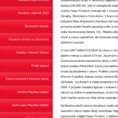
coubertinovskú účasť v historicky najlepš
dotácia 330 000 Sk), kde si zástupkyňa staj
značku Natur Product) zmerala sily s roves
Klusácky zápisník 2012
Ukrajiny, Slovinska a Chorvátska. V boji o m
kobylami Ritou Raymond a Kachinou žiaľ nepoc
Slovenské rekordy
po ktorej amatér Klvaňa opustil jej sulku a
sulky favorizovanej Sahary Teč. Plejáda odke
chytiť a znova zapriahnuť, ale otrasenej kobyl
Klusácke dostihy na Slovensku
dostihoch zastavil.
V roku 2007 odišla PLEJÁDA do chovu s vizitk
Dostihy v Novom Tekove
piateho miesta a ziskom 574 eur. Jej prvým 
Československého klusáckeho derby a Kôň ro
Profily legiend
tmavá hnedka PRALINKA, ktorej chovateľkou
úvode jej pôsobenia v chove. Pralinku (naro
Přerove František Sobota (strýko trénera Klv
Česko-slovenské klusácke derby
dôchodok. Jej druhým a zatiaľ posledným žr
2009. V prípade hnedáka figuruje v kolonke c
História PlayAda Stables
rokoch na dráhe tri umiestneniana, no pre 
Jeho staršia sestra sa však trikrát zapísala d
Kone stajne PlayAda Stables
Myšlienka založiť vlastnú dostihovú stajňu d
vlastného názvu stajne nikdy nedočkala. Na
sponzorský subjekt Natur Product, v ďalšom 