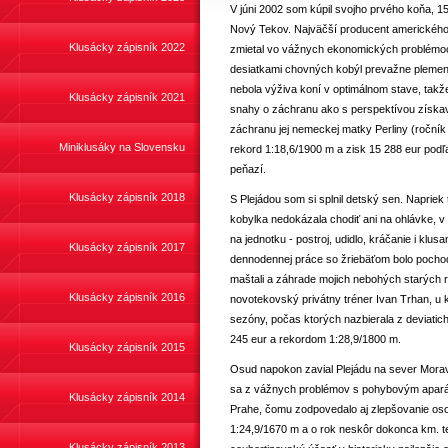
V júni 2002 som kúpil svojho prvého koňa, 
Nový Tekov. Najväčší producent amerického
Klusácky zápisník 2022
zmietal vo vážnych ekonomických problémoch,
desiatkami chovných kobýl prevažne plemen
nebola výživa koní v optimálnom stave, tak
Klusácky zápisník 2021
snahy o záchranu ako s perspektívou získava
záchranu jej nemeckej matky Perliny (ročník 
Miniklusáky na Slovensku
rekord 1:18,6/1900 m a zisk 15 288 eur pod
peňazí.
Klusácky zápisník 2018
S Plejádou som si splnil detský sen. Napriek
kobylka nedokázala chodiť ani na ohlávke, v
na jednotku - postroj, udidlo, kráčanie i klu
Klusácky zápisník 2017
dennodennej práce so žriebäťom bolo pocho
maštali a záhrade mojich nebohých starých r
Klusácky zápisník 2016
novotekovský privátny tréner Ivan Trhan, u 
sezóny, počas ktorých nazbierala z deviatich 
245 eur a rekordom 1:28,9/1800 m.
Klusácky zápisník 2015
Osud napokon zavial Plejádu na sever Moravy
sa z vážnych problémov s pohybovým aparát
Klusácky zápisník 2014
Prahe, čomu zodpovedalo aj zlepšovanie os
1:24,9/1670 m a o rok neskôr dokonca km. 
Klusácky zápisník 2013