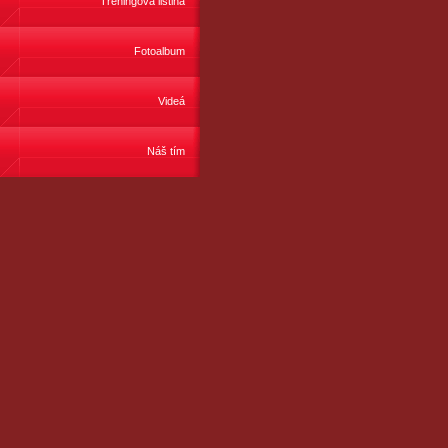
Tréningová listina
Fotoalbum
Videá
Náš tím