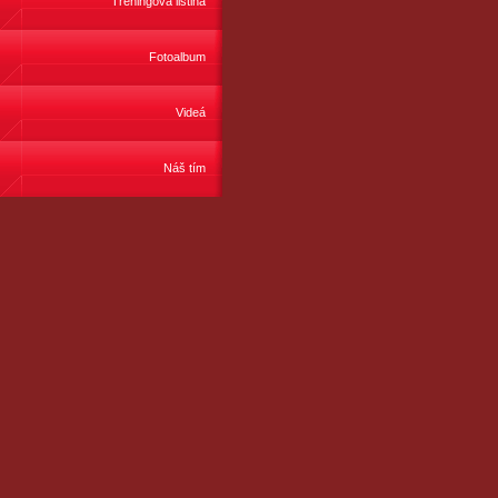
Tréningová listina
Fotoalbum
Videá
Náš tím