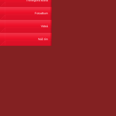
Tréningová listina
Fotoalbum
Videá
Náš tím