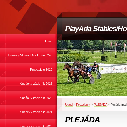
PlayAda Stables/Ho
Úvod
Aktuality/Slovak Mini Trotter Cup
Propozície 2026
Klusácky zápisník 2026
Klusácky zápisník 2025
Úvod
»
Fotoalbum
»
PLEJÁDA
»
Plejáda ma
Klusácky zápisník 2024
PLEJÁDA
Klusácky zápisník 2023