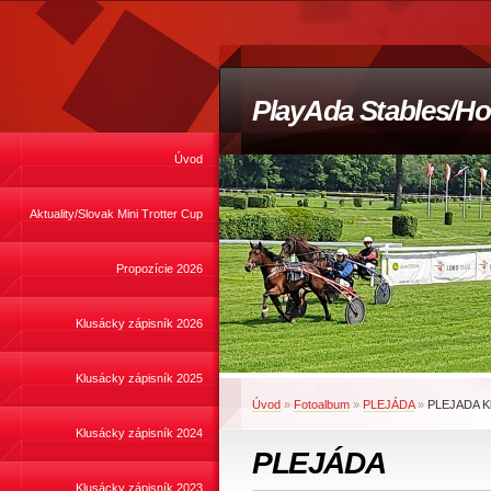
PlayAda Stables/Ho
Úvod
Aktuality/Slovak Mini Trotter Cup
Propozície 2026
Klusácky zápisník 2026
Klusácky zápisník 2025
Úvod
»
Fotoalbum
»
PLEJÁDA
»
PLEJADA K
Klusácky zápisník 2024
PLEJÁDA
Klusácky zápisník 2023