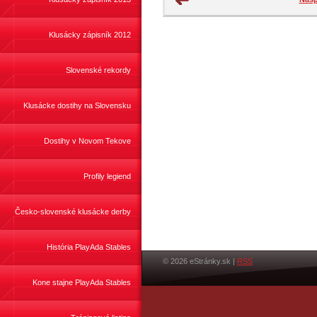
Klusácky zápisník 2012
Slovenské rekordy
Klusácke dostihy na Slovensku
Dostihy v Novom Tekove
Profily legiend
Česko-slovenské klusácke derby
História PlayAda Stables
© 2026 eStránky.sk
|
RSS
Kone stajne PlayAda Stables