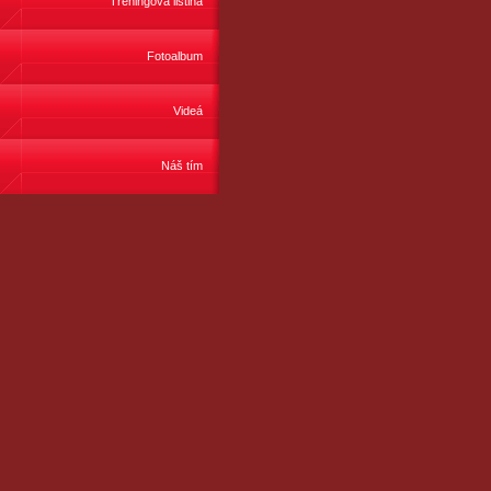
Tréningová listina
Fotoalbum
Videá
Náš tím