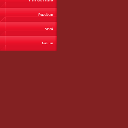
Tréningová listina
Fotoalbum
Videá
Náš tím