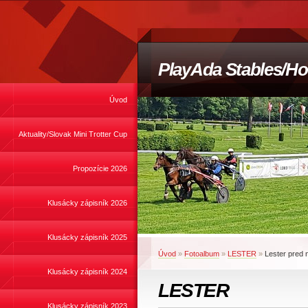
PlayAda Stables/Ho
Úvod
Aktuality/Slovak Mini Trotter Cup
Propozície 2026
Klusácky zápisník 2026
Klusácky zápisník 2025
Úvod
»
Fotoalbum
»
LESTER
»
Lester pred
Klusácky zápisník 2024
LESTER
Klusácky zápisník 2023