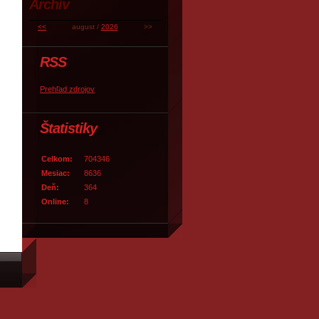
Archív
<<
august /
2026
>>
RSS
Prehľad zdrojov
Štatistiky
Celkom:
704346
Mesiac:
8636
Deň:
364
Online:
8