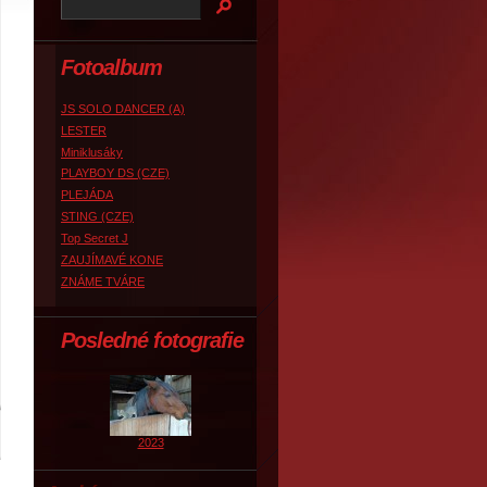
Fotoalbum
JS SOLO DANCER (A)
LESTER
Miniklusáky
PLAYBOY DS (CZE)
PLEJÁDA
STING (CZE)
Top Secret J
ZAUJÍMAVÉ KONE
ZNÁME TVÁRE
Posledné fotografie
2023