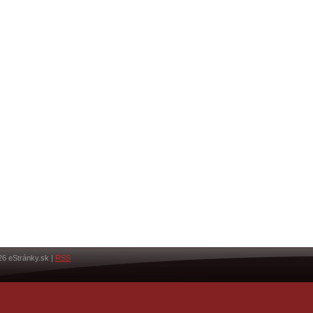
26 eStránky.sk
|
RSS