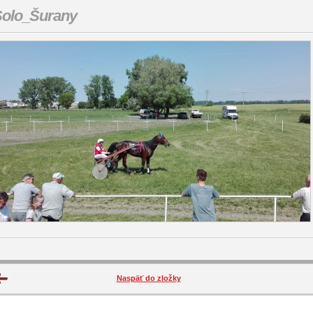
olo_Šurany
Naspäť do zložky