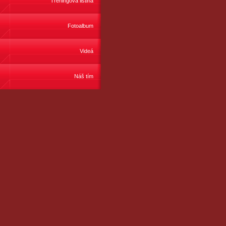
Tréningová listina
Fotoalbum
Videá
Náš tím