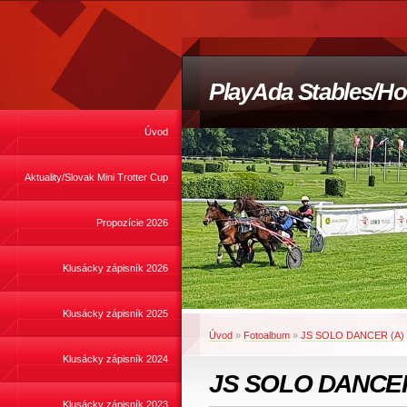
PlayAda Stables/Ho
Úvod
Aktuality/Slovak Mini Trotter Cup
Propozície 2026
Klusácky zápisník 2026
Klusácky zápisník 2025
Úvod
»
Fotoalbum
»
JS SOLO DANCER (A)
Klusácky zápisník 2024
JS SOLO DANCER
Klusácky zápisník 2023