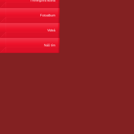
Tréningová listina
Fotoalbum
Videá
Náš tím