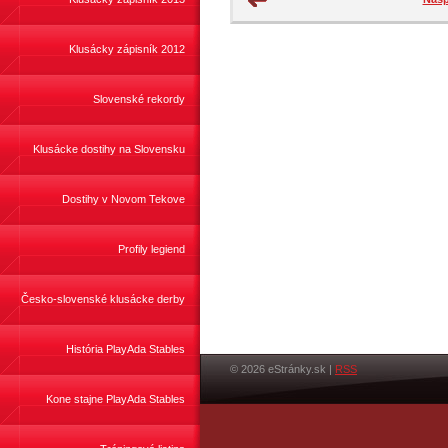
Klusácky zápisník 2012
Slovenské rekordy
Klusácke dostihy na Slovensku
Dostihy v Novom Tekove
Profily legiend
Česko-slovenské klusácke derby
História PlayAda Stables
© 2026 eStránky.sk
|
RSS
Kone stajne PlayAda Stables