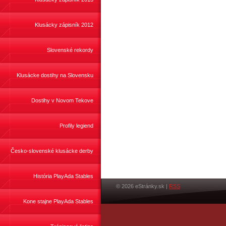
Klusácky zápisník 2012
Slovenské rekordy
Klusácke dostihy na Slovensku
Dostihy v Novom Tekove
Profily legiend
Česko-slovenské klusácke derby
História PlayAda Stables
© 2026 eStránky.sk
|
RSS
Kone stajne PlayAda Stables