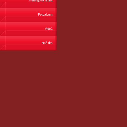
Tréningová listina
Fotoalbum
Videá
Náš tím