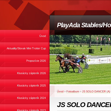
PlayAda Stables/Ho
Úvod
Aktuality/Slovak Mini Trotter Cup
Propozície 2026
Klusácky zápisník 2026
Klusácky zápisník 2025
Úvod
»
Fotoalbum
»
JS SOLO DANCER (A)
Klusácky zápisník 2024
JS SOLO DANCER
Klusácky zápisník 2023