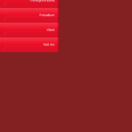
Tréningová listina
Fotoalbum
Videá
Náš tím