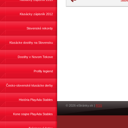
Klusácky zápisník 2012
Slovenské rekordy
Klusácke dostihy na Slovensku
Dostihy v Novom Tekove
Profily legiend
Česko-slovenské klusácke derby
História PlayAda Stables
© 2026 eStránky.sk
|
RSS
Kone stajne PlayAda Stables