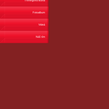
Tréningová listina
Fotoalbum
Videá
Náš tím