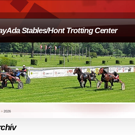
ayAda Stables/Hont Trotting Center
»
2026
rchív