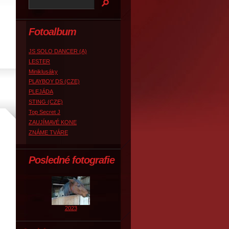
Fotoalbum
JS SOLO DANCER (A)
LESTER
Miniklusáky
PLAYBOY DS (CZE)
PLEJÁDA
STING (CZE)
Top Secret J
ZAUJÍMAVÉ KONE
ZNÁME TVÁRE
Posledné fotografie
2023