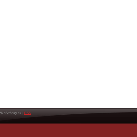
26 eStránky.sk
|
RSS