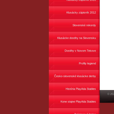
Klusácky zápisník 2012
Slovenské rekordy
Klusácke dostihy na Slovensku
Dostihy v Novom Tekove
Profily legiend
Česko-slovenské klusácke derby
História PlayAda Stables
© 20
Kone stajne PlayAda Stables