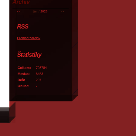
Archív
<<
jún /
2026
>>
RSS
Prehľad zdrojov
Štatistiky
Celkom:
703784
Mesiac:
8453
Deň:
297
Online:
7